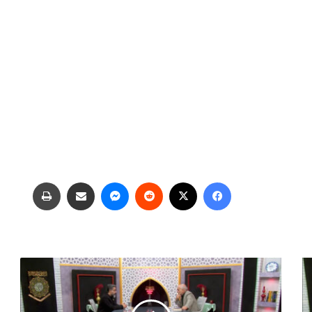
فیس بوک
X
‫رددیت
پیام رسان
اشتراک گذاری از طریق ایمیل
چاپ
ب
ر
ب
ا