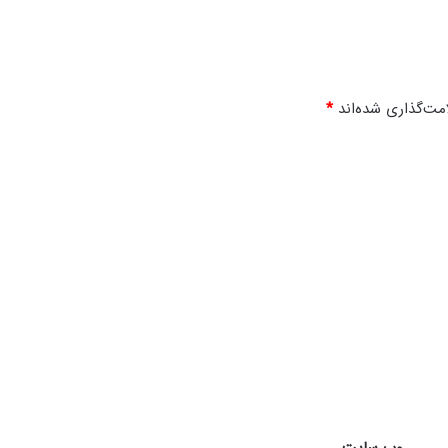
و
ی
ع
ل
ی
مت‌گذاری شده‌اند
*
ه
ا
ل
س
ل
ا
م