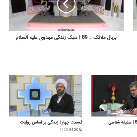
ل
م
ل
ا
ئ
ک
بربال ملائک _ 89 | سبک زندگی مهدوی علیه السلام
_
8
9
|
س
ب
ک
ز
ن
د
گ
ی
م
قسمت چهار | زندگی بر اساس روایات
ه
2025-04-30
د