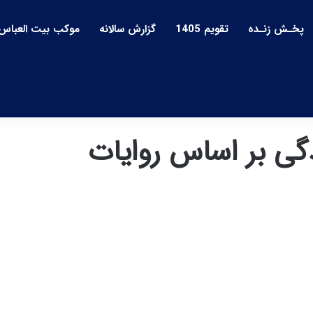
پخـش زنـده
تقویم 1405
گزارش سالانه
موکب بیت العباس