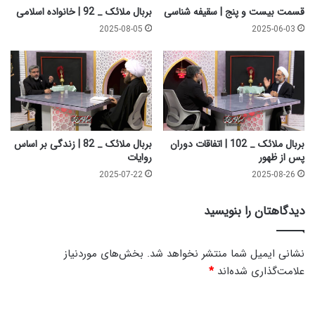
خ
ر
قسمت بیست و پنج | سقیفه شناسی
بربال ملائک _ 92 | خانواده اسلامی
ط
ا
2025-08-05
2025-06-03
ب
س
ه
ا
ح
س
ض
ر
ر
و
ت
ا
ز
ی
ی
ا
بربال ملائک _ 102 | اتفاقات دوران
بربال ملائک _ 82 | زندگی بر اساس
ن
ت
پس از ظهور
روایات
ب
2025-07-22
2025-08-26
ع
ل
دیدگاهتان را بنویسید
ی
ه
م
نشانی ایمیل شما منتشر نخواهد شد.
بخش‌های موردنیاز
ا
علامت‌گذاری شده‌اند
*
ا
ل
د
س