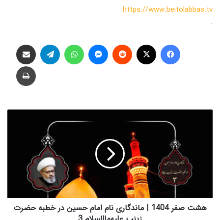
https://www.beitolabbas.tv
.
فیس بوک
X
‫رددیت
پیام رسان
واتس آپ
تلگرام
اشتراک گذاری از طریق ایمیل
چاپ
ه
ش
ت
ص
ف
ر
1
4
0
4
هشت صفر 1404 | ماندگاری نام امام حسین در خطبه حضرت
|
زینب علیهماالسلام 3