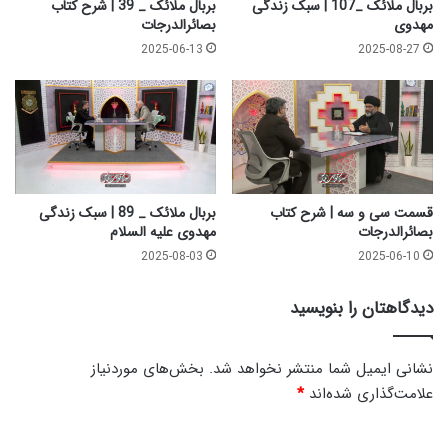
بربال ملائک _107 | سبک زندگی
بربال ملائک _ 39 | شرح کتاب
م
مهدوی
بصائرالدرجات
ا
2025-06-13
2025-08-27
م
ز
م
ا
ن
ع
ل
ی
قسمت سی و سه | شرح کتاب
بربال ملائک _ 89 | سبک زندگی
ه
بصائرالدرجات
مهدوی علیه السلام
ا
2025-08-03
2025-06-10
ل
س
دیدگاهتان را بنویسید
ل
ا
م
نشانی ایمیل شما منتشر نخواهد شد.
بخش‌های موردنیاز
علامت‌گذاری شده‌اند
*
د