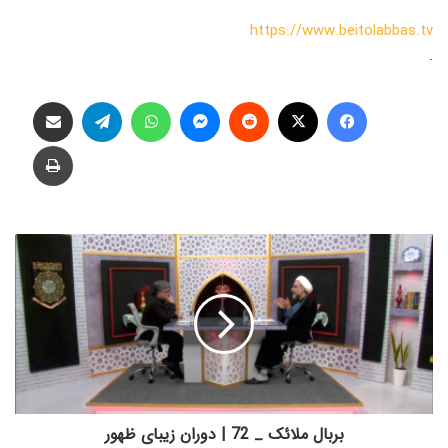
https://www.beitolabbas.tv
.
فیس بوک
X
‫رددیت
پیام رسان
واتس آپ
تلگرام
اشتراک گذاری از طریق ایمیل
چاپ
ب
ر
ب
ا
ل
م
ل
ا
ئ
ک
بربال ملائک _ 72 | دوران زیبای ظهور