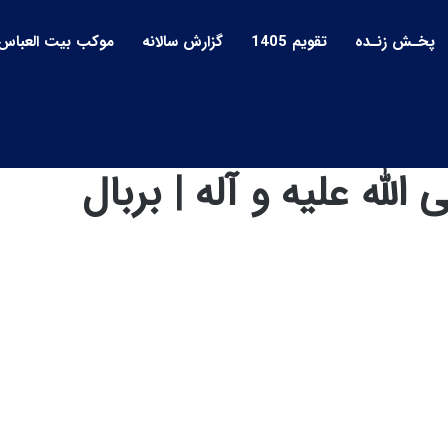
پخـش زنـده
تقویم 1405
گزارش سالانه
موکب بیت العباس
له علیه و آله | بربال