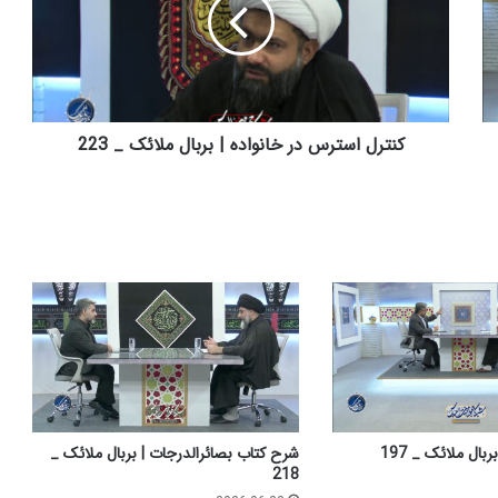
ر
ل
ا
س
ت
ر
س
کنترل استرس در خانواده | بربال ملائک _ 223
د
ر
خ
ا
ن
و
ا
د
ه
|
ب
ر
ب
بال ملائک _ 197
شرح کتاب بصائرالدرجات | بربال ملائک _
ا
218
ل