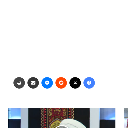
فیس بوک
X
‫رددیت
پیام رسان
اشتراک گذاری از طریق ایمیل
چاپ
ک
ن
ت