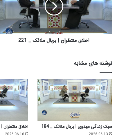
ا
ق
م
ن
ت
ظ
ر
اخلاق منتظران | بربال ملائک _ 221
ا
ن
|
نوشته های مشابه
ب
ر
ب
ا
ل
م
ل
ا
ئ
ک
سبک زندگی مهدوی | بربال ملائک _ 184
اخلاق منتظران | بر
_
2026-06-16
2026-06-13
2