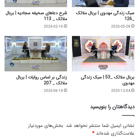
1
ع
9
ل
سبک زندگی مهدوی | بربال ملائک
شرح دعاهای صحیفه سجادیه | بربال
4
ی
_126
ملائک _ 113
ه
2026-02-16
2026-05-28
ا
ل
س
ل
ا
م
-
4
بربال ملائک _53 | سبک زندگی
زندگی بر اساس روایات | بربال
|
مهدوی
ملائک _ 207
و
2026-06-18
2025-12-04
ا
ع
دیدگاهتان را بنویسید
ظ
|
پ
نشانی ایمیل شما منتشر نخواهد شد.
بخش‌های موردنیاز
ن
علامت‌گذاری شده‌اند
*
ج