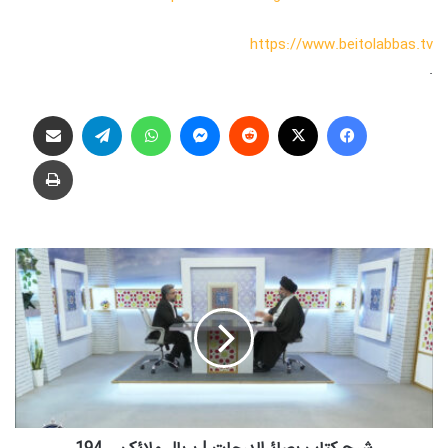
https://www.beitolabbas.tv
.
فیس بوک
X
‫رددیت
پیام رسان
واتس آپ
تلگرام
اشتراک گذاری از طریق ایمیل
چاپ
ش
ر
ح
ک
ت
ا
ب
ب
ص
ا