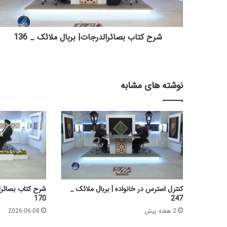
ب
ب
ص
ا
شرح کتاب بصائرالدرجات| بربال ملائک _ 136
ئ
ر
ا
ل
نوشته های مشابه
د
ر
ج
ا
ت
|
ب
ر
ب
ا
کنترل استرس در خانواده | بربال ملائک _
شرح کتاب بصائرال
ل
170
247
م
2 هفته پیش
2026-06-08
ل