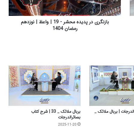
ی
د
ر
پ
بازنگری در پدیده محشر - 19 | واعظ | نوزدهم
د
رمضان 1404
ی
د
ه
م
ح
ش
ر
-
1
9
|
و
ا
درجات | بربال ملائک _
بربال ملائک _ 33 | شرح کتاب
ع
بصائرالدرجات
ظ
2025-11-20
|