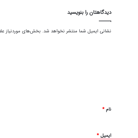
ا
ئ
دیدگاهتان را بنویسید
ک
_
1
نشانی ایمیل شما منتشر نخواهد شد.
بخش‌های موردنیاز علا
3
6
د
ی
د
گ
ا
ه
*
نام
*
ایمیل
*