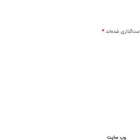
ن
و
ز
د
ه
مت‌گذاری شده‌اند
*
م
ر
م
ض
ا
ن
1
4
0
4
وب‌ سایت