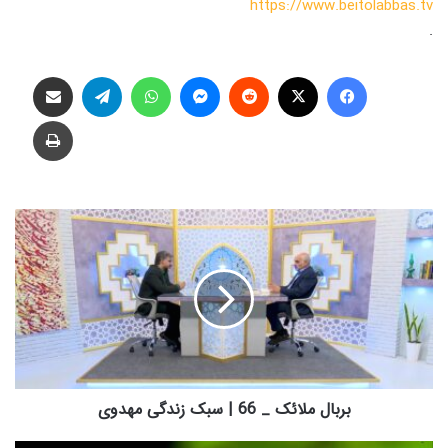
https://www.beitolabbas.tv
.
فیس بوک
X
‫رددیت
پیام رسان
واتس آپ
تلگرام
اشتراک گذاری از طریق ایمیل
چاپ
ب
ر
ب
ا
ل
م
ل
ا
ئ
ک
بربال ملائک _ 66 | سبک زندگی مهدوی
_