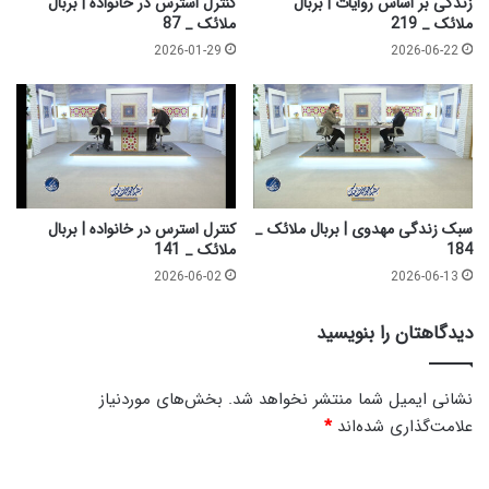
زندگی بر اساس روایات | بربال
کنترل استرس در خانواده | بربال
|
ملائک _ 219
ملائک _ 87
ش
2026-01-29
2026-06-22
ر
ح
د
ع
ا
ی
م
ک
سبک زندگی مهدوی | بربال ملائک _
کنترل استرس در خانواده | بربال
ا
184
ملائک _ 141
ر
2026-06-02
2026-06-13
م
ا
دیدگاهتان را بنویسید
ل
ا
خ
نشانی ایمیل شما منتشر نخواهد شد.
بخش‌های موردنیاز
ل
علامت‌گذاری شده‌اند
*
ا
ق
د
-