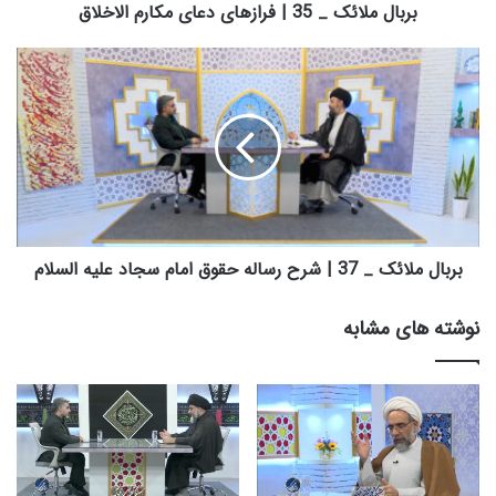
ک
بربال ملائک _ 35 | فرازهای دعای مکارم الاخلاق
_
3
ب
5
ر
|
ب
ف
ا
ر
ل
ا
م
ز
ل
ه
ا
ا
ئ
ی
ک
بربال ملائک _ 37 | شرح رساله حقوق امام سجاد علیه السلام
د
_
ع
3
نوشته های مشابه
ا
7
ی
|
م
ش
ک
ر
ا
ح
ر
ر
م
س