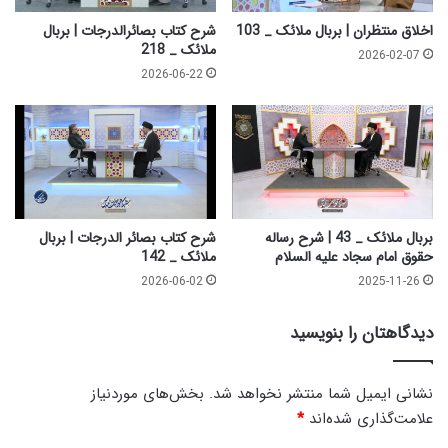
ا
ا
ل
ل
اخلاق منتظران | بربال ملائک _ 103
شرح کتاب بصائرالدرجات | بربال
ا
ه
ملائک _ 218
2026-02-07
خ
ح
2026-06-22
ل
ق
ا
و
ق
ق
ا
م
ا
م
س
بربال ملائک _ 43 | شرح رساله
شرح کتاب بصائر الدرجات | بربال
ج
حقوق امام سجاد علیه السلام
ملائک _ 142
ا
2026-06-02
2025-11-26
د
ع
دیدگاهتان را بنویسید
ل
ی
ه
نشانی ایمیل شما منتشر نخواهد شد.
بخش‌های موردنیاز
ا
علامت‌گذاری شده‌اند
*
ل
س