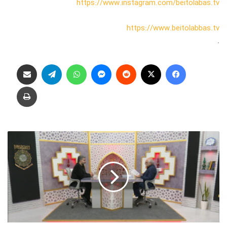
https://www.instagram.com/beitolabas.tv
https://www.beitolabbas.tv
.
فیس بوک
X
‫رددیت
پیام رسان
واتس آپ
تلگرام
اشتراک گذاری از طریق ایمیل
چاپ
ب
ر
ب
ا
ل
م
ل
ا
ئ