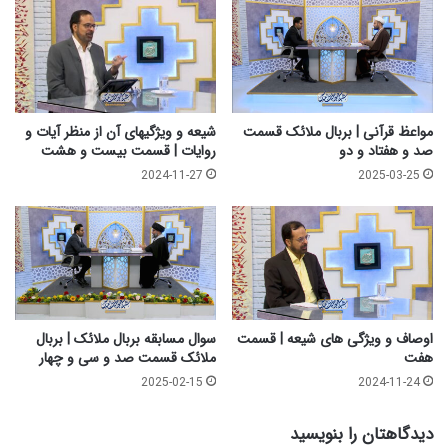
و
ب
ه
ص
ف
ا
ت
ئ
ر
ا
مواعظ قرآنی | بربال ملائک قسمت
شیعه و ویژگیهای آن از منظر آیات و
ل
صد و هفتاد و دو
روایات | قسمت بیست و هشت
د
2024-11-27
2025-03-25
ر
ج
ا
ت
|
ق
س
م
اوصاف و ویژگی های شیعه | قسمت
سوال مسابقه بربال ملائک | بربال
ت
هفت
ملائک قسمت صد و سی و چهار
ص
2025-02-15
2024-11-24
د
و
دیدگاهتان را بنویسید
ش