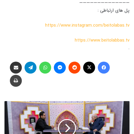
——————————————
پل های ارتباطی :
https://www.instagram.com/beitolabas.tv
https://www.beitolabbas.tv
.
فیس بوک
X
‫رددیت
پیام رسان
واتس آپ
تلگرام
اشتراک گذاری از طریق ایمیل
چاپ
ت
ر
ب
ی
ت