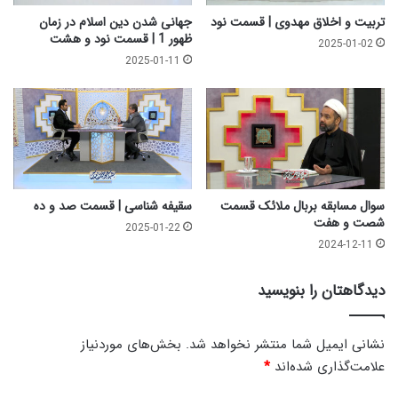
ه
ع
تربیت و اخلاق مهدوی | قسمت نود
جهانی شدن دین اسلام در زمان
ب
ظهور 1 | قسمت نود و هشت
2025-01-02
ا
2025-01-11
ن
|
و
ا
ع
ظ
د
و
سوال مسابقه بربال ملائک قسمت
سقیفه شناسی | قسمت صد و ده
ا
شصت و هفت
2025-01-22
ز
2024-12-11
د
ه
دیدگاهتان را بنویسید
ش
ع
ب
نشانی ایمیل شما منتشر نخواهد شد.
بخش‌های موردنیاز
ا
علامت‌گذاری شده‌اند
*
ن
1