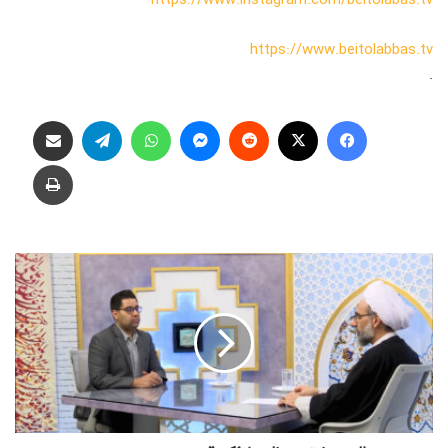
https://www.beitolabbas.tv
.
فیس بوک
X
‫رددیت
پیام رسان
واتس آپ
تلگرام
اشتراک گذاری از طریق ایمیل
چاپ
س
و
ا
ل
م
س
ا
ب
ق