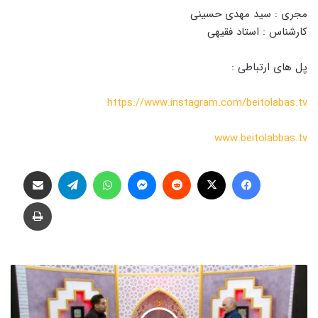
مجری : سید مهدی حسینی
کارشناس : استاد فقیهی
پل های ارتباطی :
https://www.instagram.com/beitolabas.tv
www.beitolabbas.tv
فیس بوک
X
‫رددیت
پیام رسان
واتس آپ
تلگرام
اشتراک گذاری از طریق ایمیل
چاپ
ت
ر
ب
ی