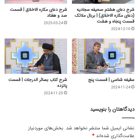
ق
س
شرح دعای هشتم صحیفه سجادیه
شرح دعای مکاره الاخلاق | قسمت
م
(دعای مکاره الاخلاق) | بربال ملائک
صد و هفتاد
ت
قسمت پنجاه و هشت
2025-03-24
ه
2024-12-10
ف
ت
سقیفه شناسی | قسمت پنج
شرح کتاب بصائر الدرجات | قسمت
پانزده
2024-11-24
2024-11-25
دیدگاهتان را بنویسید
نشانی ایمیل شما منتشر نخواهد شد.
بخش‌های موردنیاز
علامت‌گذاری شده‌اند
*