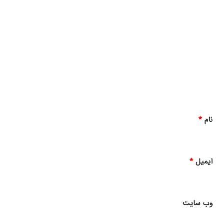
د
ی
د
گ
ا
ه
*
نام
*
ایمیل
*
وب‌ سایت