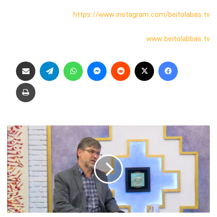
https://www.instagram.com/beitolabas.tv
www.beitolabbas.tv
فیس بوک
X
‫رددیت
پیام رسان
واتس آپ
تلگرام
اشتراک گذاری از طریق ایمیل
چاپ
س
ق
ی
ف
ه
ش
ن
ا
س