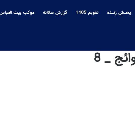
پخـش زنـده
تقویم 1405
گزارش سالانه
موکب بیت العباس