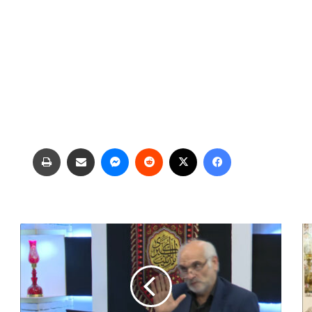
فیس بوک
X
‫رددیت
پیام رسان
اشتراک گذاری از طریق ایمیل
چاپ
س
ب
ک
ز
ن
د