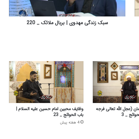
گ
ی
م
ه
سبک زندگی مهدوی | بربال ملائک _ 220
د
و
ی
|
ب
ر
ب
ا
ل
م
ل
ا
ئ
ان (عجل الله تعالی فرجه
وظایف محبین امام حسین علیه السلام |
ک
وائج _ 3
باب الحوائج _ 23
_
4 هفته پیش
2
2