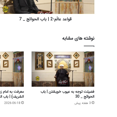
ا
لَ
م
-
قواعد عالَم-2 | باب الحوائج _ 7
2
|
ب
نوشته های مشابه
ا
ب
ا
ل
ح
و
ا
ئ
ج
_
فضیلت توجه به عیوب خویشتن | باب
معرفت به امام زم
7
الحوائج _ 30
الشریف) | باب الح
3 هفته پیش
2026-06-18