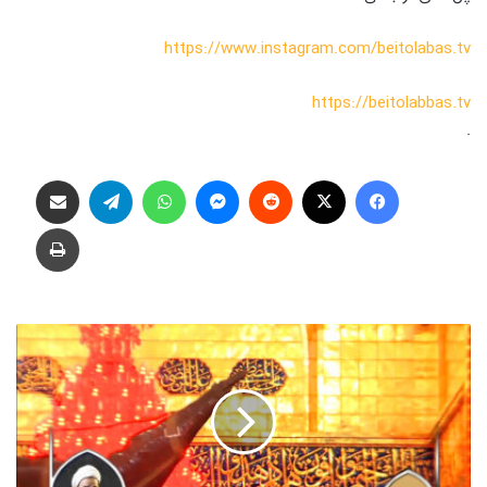
https://www.instagram.com/beitolabas.tv
https://beitolabbas.tv
.
فیس بوک
X
‫رددیت
پیام رسان
واتس آپ
تلگرام
اشتراک گذاری از طریق ایمیل
چاپ
ن
ص
ر
ت
و
ی
ا