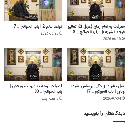
ب
و
ا
ا
ل
ع
م
ظ
ل
معرفت به امام زمان (عجل الله تعالی
قواعد عالَم-2 | باب الحوائج _ 7
|
ا
فرجه الشریف) | باب الحوائج _ 3
2026-06-23
چ
ئ
2026-06-18
ه
ک
ا
_
ر
2
م
0
م
8
ح
ر
م
عمل بشر در زندگی براساس عقیده
فضیلت توجه به عیوب خویشتن |
1
وباور | باب الحوائج _ 17
باب الحوائج _ 30
4
2026-07-04
3 هفته پیش
0
5
دیدگاهتان را بنویسید