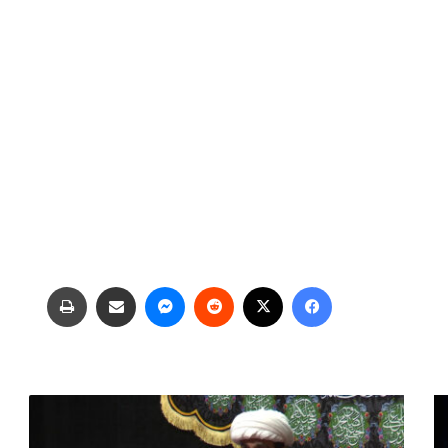
فیس بوک
X
‫رددیت
پیام رسان
اشتراک گذاری از طریق ایمیل
چاپ
ح
ق
و