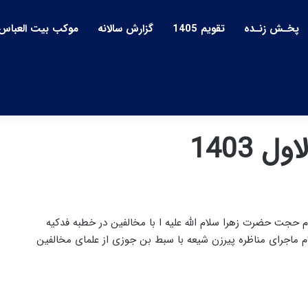
پخـش زنـده
تقویم 1405
گزارش سالانه
موکب بیت العباس
 1403
م حجت حضرت زهرا سلام الله علیه ا با مخالفین در خطبه فدکیه
ام ماجرای مناظره پیرزن شیعه با سبط بن جوزی از علمای مخالفین