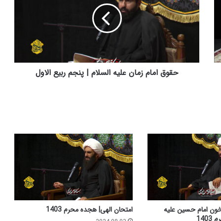
ق
ا
م
ا
م
ز
م
حقوق امام زمان علیه السلام | پنجم ربیع الاول
ا
ن
ع
ل
ی
ه
ا
ل
س
ل
ا
م
|
 خون امام حسین علیه
امتحان الهی| هجده محرم 1403
پ
140