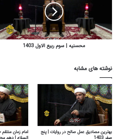
ن
ی
ه
|
س
و
م
محسنیه | سوم ربیع الاول 1403
ر
ب
ی
نوشته های مشابه
ع
ا
ل
ا
و
ل
1
4
0
3
بهترین مصادیق عمل صالح در روایات | پنج
امام زمان منتقم
صفر 1403
السلام | دهم محرم 3