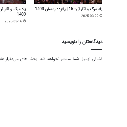
ن
ج
یاد مرگ و آثار آن- 15 | پانزده رمضان 1403
ا
1403
2025-03-22
ه
2025-03-16
و
ش
ش
دیدگاهتان را بنویسید
نشانی ایمیل شما منتشر نخواهد شد.
بخش‌های موردنیاز علا
د
ی
د
گ
ا
ه
*