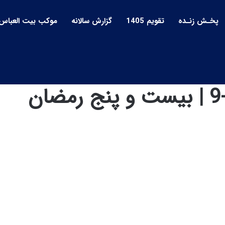
پخـش زنـده
تقویم 1405
گزارش سالانه
موکب بیت العباس
بازنگری در پدیده مرگ-9 | بیست و پنج رمضان