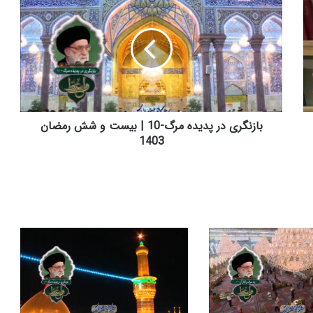
ا
ز
ن
گ
ر
ی
د
ر
پ
بازنگری در پدیده مرگ-10 | بیست و شش رمضان
د
1403
ی
د
ه
م
ر
گ
-
1
0
|
ب