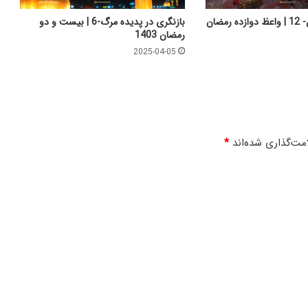
ی
س
یاد مرگ و آثار آن- 12 | واعظ دوازده رمضان
بازنگری در پدیده مرگ-6 | بیست و دو
ت
رمضان 1403
و
2025-04-05
ش
ش
ر
م
ض
ا
مت‌گذاری شده‌اند
*
ن
1
4
0
3