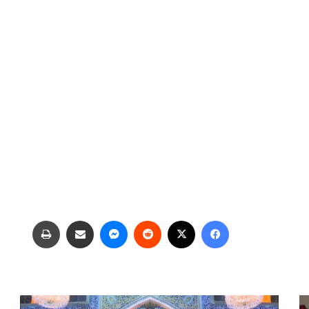
فیس بوک
X
‫رددیت
پیام رسان
اشتراک گذاری از طریق ایمیل
چاپ
ب