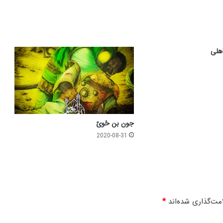
هلی
جون بن حُویّ
2020-08-31
مت‌گذاری شده‌اند
*