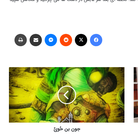
فیس بوک
X
‫رددیت
پیام رسان
اشتراک گذاری از طریق ایمیل
چاپ
جون
بن
حُویّ
جون بن حُویّ