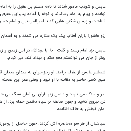
عابس و شوذب مامور شدند تا نامه مسلم بن عقیل را به امام
نهادند و پیام به امام رساندند و کوفه را آماده پذیرایی مع
شناخت و پیمان شکنی هایی که با امیرالمومنین و امام حسن د
رزو عاشورا یاران آفتاب یک یک ستاره می شدند و به آسمان
عابس نزد امام رسید و گفت : یا ابا عبدالله، در این زمین و
بهتر از جان می توانستم دفع ستم و بیداد کنم، می کردم.
شمشیر عابس از غلاف برآمد. او رجز خوان به میدان میدان قدم
هیچ کسی حاضر به مقابله با او نبود و وقتی عمر این صحنه را 
تیر و سنگ می بارید و عابس زیر باران بی امان سنگ می جنگی
تن بیرون کشید و چون صاعقه بر سپاه دشمن حمله برد. از ه
امان تیغش به خاک افتادند.
سپاهیان از هر سو محاصره اش کردند. خون حاصل از برخورد 
هرکس سعی میکرد تا بتواند بر سینه عابس بنشیند و سر جد