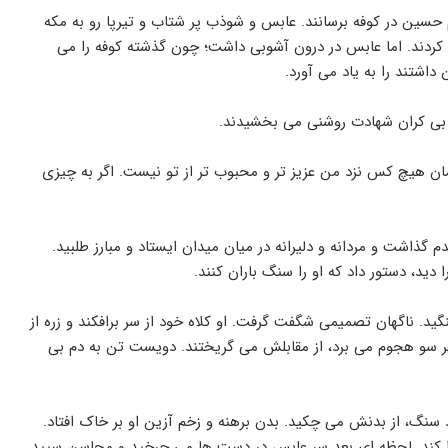
 حسین در کوفه برسانند. عابس و شوذب پر شتاب و تیرپا رو به مکه
رفی کردند. اما عابس در درون آشوبی داشت؛ چون گذشته کوفه را می
اشتند را به یاد می آورد.
 بی کران شهادت روشنی می بخشیدند.
 زمان هیچ کس نزد من عزیز تر و محبوب تر از تو نیست. اگر به چیزی
 گذاشت و مردانه و دلیرانه در میان میدان ایستاد و مبارز طلبید.
دید، دستور داد که او را سنگ باران کنند.
د. ناگهان تصمیمی شگفت گرفت. او کلاه خود از سر برافکند و زره از
ر سو هجوم می برد، از مقابلش می گریختند. دویست تن به دم بی
سنگ، از بدنش می چکید. بدن برهنه و زخم آزین او بر خاک افتاد.
ا کند. لحظه ای بعد سر عابس در دست ها می چرخید و محاسن سپید