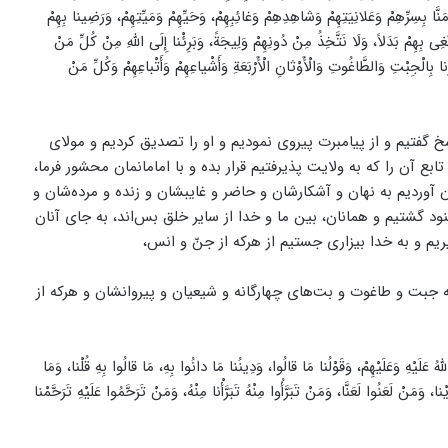
نَّا بِسِرِّهِمْ وَعَلانِيَتِهِمْ وَشاهِدِهِمْ وَغائِبِهِمْ، وَحَيِّهِمْ وَمَيِّتِهِمْ، وَرَضِينا بِهِمْ
تَغِى بِهِمْ بَدَلاً، وَلَا نَتَّخِذُ مِنْ دُونِهِمْ وَلِيجَةً، وَبَرِئْنا إِلَى اللّٰهِ مِنْ كُلِّ مَنْ
بِالْجِبْتِ وَالطَّاغُوتِ وَالْأَوْثانِ الْأَرْبَعَةِ وَأَشْياعِهِمْ وَأَتْباعِهِمْ وَكُلِّ مَنْ
خ گفتیم و از پیامبرت پیروی نمودیم و او را تصدیق کردیم و مولای
ابع آن‌ را که به ولایت پذیرفتیم قرار بده و با امامانمان محشور فرما،
ان آوردیم به نهان و آشکارشان و حاضر و غایبشان و زنده و مرده‌شان و
 گشتیم و همانان، بین ما و خدا از سایر خلق بس‌اند، به جای آنان
م و به خدا بیزاری جستیم از هرکه از جنّ و انس،
به جبت و طاغوت و بت‌های چهارگانه و شیعیان و پیروانشان و هرکه از
ٰهُ عَلَيْهِ وَعَلَيْهِمْ، وَقَوْلُنا مَا قالُوا، وَدِينُنا مَا دانُوا بِهِ، مَا قالُوا بِهِ قُلْنا، وَمَا
 وَمَنْ لَعَنُوا لَعَنَّا، وَمَنْ تَبَرَّأُوا مِنْهُ تَبَرَّأْنا مِنْهُ، وَمَنْ تَرَحَّمُوا عَلَيْهِ تَرَحَّمْنا