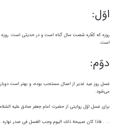
اوّل:
روزه که کفّاره شصت سال گناه است و در حدیثی است: روزه ای
است.
دوّم:
غسل روز عيد غدير از اعمال مستحب بوده، و بهتر است دوبار ا
مى‌شود.
براى غسل اوّل روايتى از حضرت امام جعفر صادق عليه السّلا
. . . فاذا كان صبيحة ذلك اليوم وجب الغسل فى صدر نهاره . 