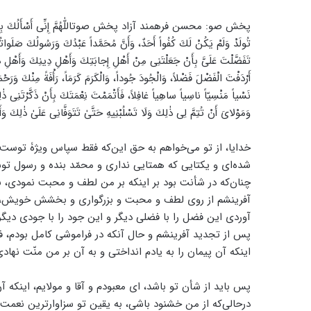
پخش صو: محسن فرهمند آزاد پخش صوتاللّٰهُمَّ إِنِّى أَسْأَلُكَ بِأَنَّ لَكَ الْ
تُولَدْ وَلَمْ يَكُنْ لَكَ كُفُواً أَحَدٌ، وَأَنَّ مُحَمَّداً عَبْدُكَ وَرَسُولُكَ صَلَو
تَفَضَّلْتَ عَلَىَّ بِأَنْ جَعَلْتَنِى مِنْ أَهْلِ إِجابَتِكَ وَأَهْلِ دِينِكَ وَأَهْلِ دَع
أَرْدَفْتَ الْفَضْلَ فَضْلاً، وَالْجُودَ جُوداً، وَالْكَرَمَ كَرَمَاً، رَأْفَةً مِنْكَ وَر
نَسْياً مَنْسِيّاً ناسِياً ساهِياً غافِلاً، فَأَتْمَمْتَ نِعْمَتَكَ بِأَنْ ذَكَّرْتَنِى ذٰل
وَمَوْلاىَ أَنْ تُتِمَّ لِى ذٰلِكَ وَلَا تَسْلُبْنِيهِ حَتَّىٰ تَتَوَفَّانِى عَلَىٰ ذٰلِكَ وَأ
خدایا، از تو می‌خواهم به حق این‌که فقط سپاس ویژۀ توست، یگا
شده‌ای و یکتایی که همتایی نداری و محمّد بنده و رسول تو
چنان‌که در شأنت بود بر این‎که بر من لطف 
آفرینشم از روی لطف و محبت و بزرگواری و بخشش خویش، بر
آوردی این فضل را با فضلی دیگر و این جود را با جودی دیگر و 
پس از تجدید آفرینشم و حال آنکه در فراموشی کامل بودم، فر
اینکه آن پیمان را به یادم انداختی و به آن بر من منّت نهادی
پس باید از شأن تو باشد، ای معبودم و آقا و مولایم، اینکه آن 
درحالی‌که از من خشنود باشی، به یقین تو سزاوارترین نعمت‌د