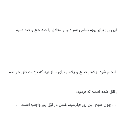
ن روز برابر روزه تمامی عمر دنیا و معادل با صد حج و صد عمره
نجام شود، يك‌بار صبح و يك‌بار براى نماز عيد كه نزديك ظهر خوانده
م نقل شده است كه فرمود:
. . چون صبح اين روز فرارسيد، غسل در اوّل روز واجب است. . .