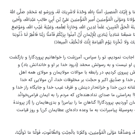
نا وَ إِلَيْكَ الْمَصِيرُ، آمَنّا بِاللّٰهِ وَحْدَهُ لَاشَرِيكَ لَهُ، وَبِرَسُو لِهِ مُحَمَّدٍ صَلَّى اللّٰهُ
مَوْلانا وَمَوْلَى الْمُؤْمِنِينَ أَمِيرِ الْمُؤْمِنِينَ عَلِيِّ بْنِ أَبِي طالِبٍ عَبْدِاللّهِ، وَأَخِى
دِينَهُ الْحَقَّ الْمُبِينَ، عَلَماً لِدِينِ اللّٰهِ، وَخازِناً لِعِلْمِهِ، وَعَيْبَةَ غَيْبِ اللّٰهِ، وَمَوْضِعَ
نَّنا سَمِعْنا مُنادِياً يُنادِى لِلْإِيْمانِ أَنْ آمِنُوا بِرَبِّكُمْ فَآمَنَّا رَبَّنا فَاغْفِرْ لَنا ذُنُوبَنا
سُلِكَ وَلَا تُخْزِنا يَوْمَ الْقِيامَةِ إِنَّكَ لَاتُخْلِفُ الْمِيعادَ﴾
اجابت نمودیم، تو را سپاس، آمرزشت را خواهانیم پروردگارا و بازگشت
 او نیست و به رسولش محمّد (درود خدا بر او و خاندانش باد) و
ش پیروی کردیم، در رابطه با موالات مولایمان و مولای همه اهل
ل خدا و صدّیق اکبر و حجّت بر مخلوقات خدا، آن مولایی که خدا
شانه دین خدا و خزانه‌دار دینش و ظرف غیب خدا و جایگاه راز خدا و
به‌راستی ما صدای ندادهنده‌ای که مردم را به ایمان فرامی‌خوانْد
آوردیم، پروردگارا! گناهانِ ما را بیامرز! و بدی‌هایمان را [از پروندۀ
که به‌وسیلۀ پیامبرانت به ما وعده داده‌ای عطایمان کن! و روز قیامت
اهُ، وَصَدَّقْنا مَوْلَى الْمُؤْمِنِينَ، وَكَفَرْنا بِالْجِبْتِ وَالطَّاغُوتِ، فَوَلِّنا مَا تَوَلَّيْنا،