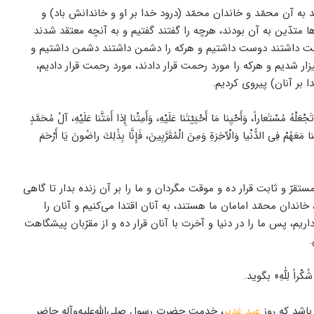
د به آن محمّد و خاندان محمّد (درود خدا بر او و خاندانش باد) و
 متدّین به آن بودند، هرچه را گفتند گفتیم و به آنچه معتقد شدند
 دوست داشتند دوست داشتیم و هرکه را دشمن داشتند دشمن داشتیم و
یزار شدیم و هرکه را مورد رحمت قرار دادند، مورد رحمت قرار دادیم،
 بر آنان) پیروی کردیم.
 تَجْعَلْهُ مُسْتَعاراً، وَأَحْيِنا مَا أَحْيَيْتَنا عَلَيْهِ، وَأَمِتْنا إِذا أَمَتَّنا عَلَيْهِ، آلُ مُحَمَّدٍ
عَلْنا مَعَهُمْ فِى الدُّنْيا وَالْآخِرَةِ وَمِنَ الْمُقَرَّبِينَ، فَإِنَّا بِذٰلِكَ راضُونَ يَا أَرْحَمَ
ستقرّ و ثابت قرار ده و موقت مگردان و ما را بر آن زنده بدار تا گاهی
، خاندان محمّد امامان ما هستند، به آنان اقتدا می‌کنیم و آنان را
، پس ما را در دنیا و آخرت با آنان قرار ده و از مقرّبان پیشگاهت
.
اً لِلّٰهِ» بگوید.
باشد که روز
عید غدیر
، خدمت حضرت رسول صلی‌الله‌علیه‌وآله حاضر