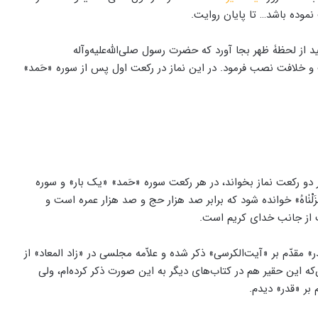
نموده باشد… تا پایان روایت.
از لحظۀ ظهر بجا آورد که حضرت رسول صلی‌الله‌علیه‌وآله
مت و خلافت نصب فرمود. در این نماز در رکعت اول پس از سوره «حَمد»
 رکعت نماز بخواند، در هر رکعت سوره «حَمد» «یک بار» و سوره
نْزَلْنٰاهُ» خوانده شود که برابر صد هزار حج و صد هزار عمره است و
ت از جانب خدای کریم است.
» مقدّم بر «آیت‌الکرسی» ذکر شده و علاّمه مجلسی در «زاد المعاد» از
‌که این حقیر هم در کتاب‌های دیگر به این صورت ذکر کرده‌ام، ولی
 بر «قدر» دیدم.