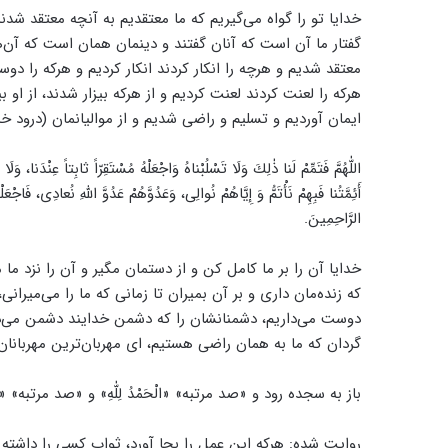
خدایا تو را گواه می‌گیریم که ما معتقدیم به آنچه معتقد شدن
گفتار ما آن است که آنان گفتند و دینمان همان است که آن‌ها
معتقد شدیم و هرچه را انکار کردند انکار کردیم و هرکه را
هرکه را لعنت کردند لعنت کردیم و از هرکه بیزار شدند، از او ب
ایمان آوردیم و تسلیم و راضی شدیم و از موالیانمان (درود خدا
اللّٰهُمَّ فَتَمِّمْ لَنا ذٰلِكَ وَلَا تَسْلُبْناهُ وَاجْعَلْهُ مُسْتَقِرّاً ثابِتاً عِنْدَنا، وَلَا
أَئِمَّتُنا فَبِهِمْ نَأْتَمُّ وَ إِيَّاهُمْ نُوالِى، وَعَدُوَّهُمْ عَدُوَّ اللّٰهِ نُعادِى، فَاجْ
الرَّاحِمِينَ.
خدایا آن را بر ما کامل کن و از دستمان مگیر و آن را نزد ما م
که زنده‌مان داری و بر آن بمیران تا زمانی که ما را می‌میرانی
دوست می‌داریم، دشمنانشان را که دشمن خدایند دشمن می‌داریم
گردان ‌که ما به همان راضی هستیم، ای مهربان‌ترین مهربانان
باز به سجده رود و «صد مرتبه» «الْحَمْدُ لِلّٰهِ» و «صد مرتبه» «شُکْر
روایت شده: هرکه این عمل را بجا آورد، ثواب کسی را داشته 