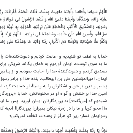
اللّٰهُمَّ سَمِعْنا وَأَطَعْنا وَأَجَبْنا داعِيَكَ بِمَنِّكَ، فَلَكَ الْحَمْدُ غُفْرانَكَ رَبَّ
عَلَيْهِ وَآلِهِ، وَصَدَّقْنا وَأَجَبْنا داعِىَ اللّٰهِ وَاتَّبَعْنا الرَّسُولَ فِى مُوالاةِ 
رَسُولِهِ، وَالصِّدِّيقِ الْأَكْبَرِ، وَالْحُجَّةِ عَلَىٰ بَرِيَّتِهِ، الْمُؤَيِّدِ بِهِ نَبِيَّهُ وَ
سِرِّ اللّٰهِ، وَأَمِينَ اللّٰهِ عَلَىٰ خَلْقِهِ، وَشاهِدَهُ فِى بَرِيَّتِهِ . اللّٰهُمَّ ﴿رَبَّنا إِ
وَكَفِّرْ عَنَّا سَيِّئاتِنا وَتَوَفَّنا مَعَ الْأَبْرارِ، رَبَّنا وَآتِنا مَا وَعَدْتَنا عَلَىٰ رُ
خدایا به لطف تو شنیدیم و اطاعت کردیم و دعوت‌کننده‌ات را 
ما به سوی توست، ایمان آوردیم به خدای یگانه، شریکی برای
تصدیق کردیم و دعوت‌کنندۀ خدا را اجابت نمودیم و از پیامبر
ایمان، امیرالمؤمنین علی بن ابیطالب، بنده خدا و برادر رسو
پیامبر و دین بر حق و آشکارش را به وسیلۀ او حمایت کرد، ن
امین خدا بر خلقش و گواه او در مخلوقاتش، خدایا «پروردگارا! 
شنیدیم که [می‌گفت:] به پروردگارتان ایمان آورید. پس ما ایمان 
ما] محو کن! و ما را در زمرۀ نیکان بمیران‌! پروردگارا! آنچه 
رسوایمان نساز؛ زیرا تو هرگز از وعده‌ات تخلّف نمی‌کنی»
فَإِنَّا يَا رَبَّنا بِمَنِّكَ وَلُطْفِكَ أَجَبْنا داعِيَكَ، وَاتَّبَعْنَا الرَّسُولَ وَصَدَّقْن