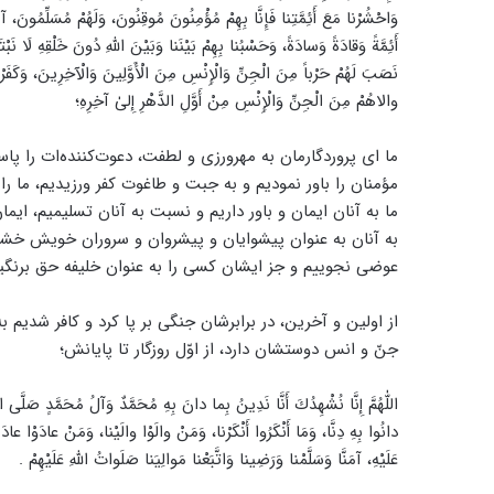
وَاحْشُرْنا مَعَ أَئِمَّتِنا فَإِنَّا بِهِمْ مُؤْمِنُونَ مُوقِنُونَ، وَلَهُمْ مُسَلِّمُونَ، آمَ
أَئِمَّةً وَقادَةً وَسادَةً، وَحَسْبُنا بِهِمْ بَيْنَنا وَبَيْنَ اللّٰهِ دُونَ خَلْقِهِ لَا نَبْ
نَصَبَ لَهُمْ حَرْباً مِنَ الْجِنِّ وَالْإِنْسِ مِنَ الْأَوَّلِينَ وَالْآخِرِينَ، وَكَفَرْنا 
والاهُمْ مِنَ الْجِنِّ وَالْإِنْسِ مِنْ أَوَّلِ الدَّهْرِ إِلىٰ آخِرِهِ؛
ما ای پروردگارمان به مهرورزی و لطفت، دعوت‌کننده‌ات را پاس
مؤمنان را باور نمودیم و به جبت و طاغوت کفر ورزیدیم، ما را ت
ما به آنان ایمان و باور داریم و نسبت به آنان تسلیمیم، ایم
به آنان به عنوان پیشوایان و پیشروان و سروران خویش خشنود
عوضی نجوییم و جز ایشان کسی را به عنوان خلیفه حق برنگیری
از اولین و آخرین، در برابرشان جنگی بر پا کرد و کافر شدیم 
جنّ و انس دوستشان دارد، از اوّل روزگار تا پایانش؛
اللّٰهُمَّ إِنَّا نُشْهِدُكَ أَنَّا نَدِينُ بِما دانَ بِهِ مُحَمَّدٌ وَآلُ مُحَمَّدٍ صَلَّى اللّ
دانُوا بِهِ دِنَّا، وَمَا أَنْكَرُوا أَنْكَرْنا، وَمَنْ والَوْا والَيْنا، وَمَنْ عادَوْا عادَيْنا،
عَلَيْهِ، آمَنَّا وَسَلَّمْنا وَرَضِينا وَاتَّبَعْنا مَوالِيَنا صَلَواتُ اللّٰهِ عَلَيْهِمْ .