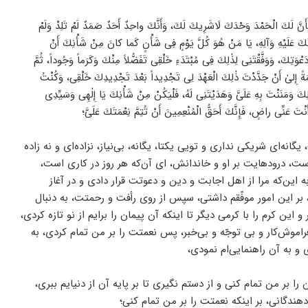
حَمْدَ وَحْدَكَ لَاشَرِيكَ لَكَ، وَأَنَّكَ واحِدٌ أَحَدٌ صَمَدٌ لَمْ تَلِدْ وَلَمْ
اتُكَ عَلَيْهِ وَآلِهِ، يَا مَنْ هُوَ كُلَّ يَوْمٍ فِى شَأْنٍ كَما كانَ مِنْ شَأْنِكَ أَنْ
ْوَتِكَ، وَوَفَّقْتَنِى لِذٰلِكَ فِى مُبْتَدَءِ خَلْقِى تَفَضُّلاً مِنْكَ وَكَرَماً وَجُوداً، ثُمَّ
َحْمَةً إِلىٰ أَنْ جَدَّدْتَ ذٰلِكَ الْعَهْدَ لِى تَجْدِيداً بَعْدَ تَجْدِيدِكَ خَلْقِى، وَكُنْتُ
ِكَ وَمَنَنْتَ بِهِ عَلَىَّ وَهَدَيْتَنِى لَهُ، فَلْيَكُنْ مِنْ شَأْنِكَ يَا إِلٰهِى وَسَيِّدِى
َنْتَ عَنِّى راضٍ، فَإِنَّكَ أَحَقُّ الْمُنْعِمِينَ أَنْ تُتِمَّ نِعْمَتَكَ عَلَىَّ؛
نه‌ای شریکی نداری و تویی یکتا، یگانه، بی‌نیاز، نزاده‌ای و نه زاده
ست، درودهایت بر او و خاندانش، ای آن‌که هر روز در کاری است،
و محبت نمودی، به این‌که مرا از اهل اجابت و دین و دعوتت قرار دادی و در آغاز
 این امور موفّقم داشتی، سپس از روی رأفت و رحمتت، به دنبال
این کرم را با کرمی دیگر تا اینکه آن پیمان را برایم از نو تازه کردی،
اموش‌کار و بی توجّه و بی‌خبر، پس نعمتت را بر من تمام کردی، به
 و به آن راهنمایی‌ام نمودی،
را بر من تمام کنی و از دستم نگیری تا بر پایه آن از دنیایم ببری،
هندگانی، بر اینکه نعمتت را بر من تمام کنی؛