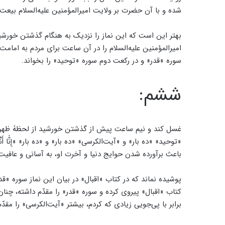
شده و با آن حضرت بر ولایت امیرالمؤمنین علیه‌السلام بیعت 
بهتر این است که این نماز را نزدیک به هنگام گذشتن خورشید 
امیرالمؤمنین علیه‌السلام را در آن ساعت برای مردم به اما
سوره «قدر» و در رکعت دوم سوره «توحید» را بخواند.
ششم:
غسل کند و نیم ساعت پیش از گذشتن خورشید از لحظۀ ظهر دو
«توحید» «ده بار» و «آیت‌الکرسی» «ده بار» و «ده بار» «إِنّٰا أَ
باعث برآورده شدن حوایج دنیا و آخرت او، به آسانی و عافی
پوشیده نماند که در کتاب «اقبال» در بیان این نماز سوره «قدر
کتاب «اقبال» پیروی کرده و سوره «قدر» را مقدّم داشته، چنان
برابر با پی‌جویی زیادی که کردم، بیشتر «آیت‌الکرسی» را مقدّم