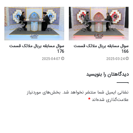
ن
ی
ه
1
4
0
3
|
سوال مسابقه بربال ملائک قسمت
سوال مسابقه بربال ملائک قسمت
ق
176
166
س
2025-04-07
2025-03-24
م
ت
دیدگاهتان را بنویسید
ن
ه
م
نشانی ایمیل شما منتشر نخواهد شد.
بخش‌های موردنیاز
علامت‌گذاری شده‌اند
*
د
ی
د