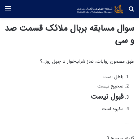
جستجو
منو
سوال مسابقه بربال ملائک قسمت صد
و سی
طبق مضمون روایات، نماز شراب‌خوار تا چهل روز…؟
باطل است
صحیح نیست
قبول نیست
مکروه است
………..
گزینه صحیح 3