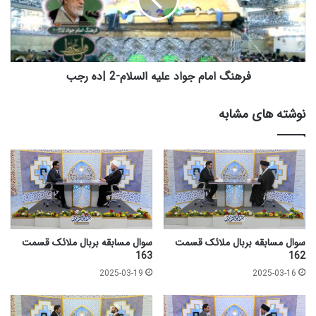
م
گ
ل
ا
ا
م
ئ
ا
ک
م
ق
ج
فرهنگ امام جواد علیه السلام-2 |ده رجب
س
و
م
ا
نوشته های مشابه
ت
د
ص
ع
د
ل
و
ی
چ
ه
ه
ا
ا
ل
ر
س
ل
سوال مسابقه بربال ملائک قسمت
سوال مسابقه بربال ملائک قسمت
ا
163
162
م
2025-03-19
2025-03-16
-
2
|