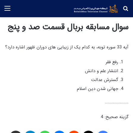
جستجو
منو
سوال مسابقه بربال قسمت صد و پنج
آیه 33 سوره توبه، به کدام یک از زیبایی های دوران ظهور اشاره دارد؟
رفع فقر
انتشار علم و دانش
گسترش عدالت
جهانی شدن دین اسلام
……………………..
گزینه صحیح: 4
فیس بوک
X
‫رددیت
پیام رسان
واتس آپ
تلگرام
اشتراک گذاری از طریق ایمیل