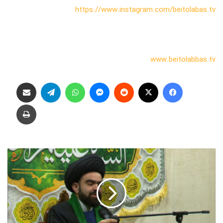
https://www.instagram.com/beitolabas.tv
www.beitolabbas.tv
فیس بوک
X
‫رددیت
پیام رسان
واتس آپ
تلگرام
اشتراک گذاری از طریق ایمیل
چاپ
م
د
ح
و
ث
ن
ا