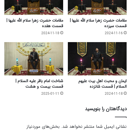
|
ق
ق
س
س
م
م
مقامات حضرت زهرا سلام الله علیها |
مقامات حضرت زهرا سلام‌ الله‌ علیها |
ت
ت
قسمت سیزده
قسمت هفده
ن
ب
2024-11-18
2024-11-16
و
ی
ز
س
د
ت
ه
ی
ک
ایمان و محبت اهل‌ بیت علیهم‌
شناخت امام باقر علیه السلام |
السلام | قسمت شانزده
قسمت بیست و هشت
2025-01-11
2024-11-18
دیدگاهتان را بنویسید
نشانی ایمیل شما منتشر نخواهد شد.
بخش‌های موردنیاز