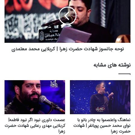
ا
ح
ی
ه
ا
ج
م
ا
ش
ن
ه
س
ا
و
د
ز
نوحه جانسوز شهادت حضرت زهرا | کربلایی محمد معتمدی
ت
ش
ح
ه
نوشته های مشابه
ض
ا
ر
د
ت
ت
ز
ح
ه
ض
ر
ر
ا
ت
|
ز
س
ه
نماهنگ واعتصموا به چادر بانو با
عصمت داوری نبود اگر نبود فاطمه|
ی
ر
نوای محمد حسین پویانفر | شهادت
کربلایی مهدی رعنایی شهادت حضرت
د
ا
حضرت زهرا
زهرا