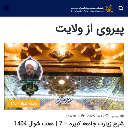
جستجو
منو
پیروی از ولایت
واعظ- شوال-1404
سردبیر
2025-04-17
0
154
شرح زیارت جامعه کبیره – 7 | هفت شوال 1404