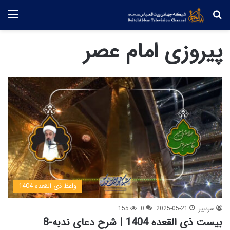
جستجو
منو
پیروزی امام عصر
واعظ ذی القعده 1404
سردبیر
2025-05-21
0
155
بیست ذی القعده 1404 | شرح دعای ندبه-8