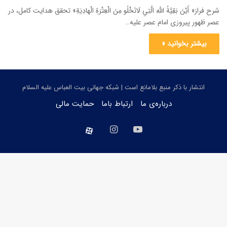
شرح فراز« أَيْنَ بَقِيَّةُ اللّٰهِ الَّتِي لَاتَخْلُو مِنَ الْعِتْرَةِ الْهادِيَةِ» تحقق هدایت کامل، در
عصر ظهور پیروزی امام عصر علیه…
بیشتر بخوانید »
انتشار با ذکر منبع بلامانع است | شبکه جهانی بیت العباس علیه السلام
درباره‌ی ما
ارتباط باما
حمایت مالی
یوتیوب
اینستاگرام
aparat