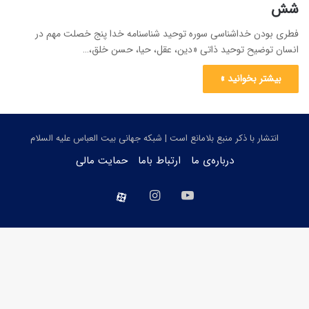
شش
فطری بودن خداشناسی سوره توحید شناسنامه خدا پنج خصلت مهم در
انسان توضیح توحید ذاتی «دین، عقل، حیا، حسن خلق،…
بیشتر بخوانید »
انتشار با ذکر منبع بلامانع است | شبکه جهانی بیت العباس علیه السلام
درباره‌ی ما
ارتباط باما
حمایت مالی
یوتیوب
اینستاگرام
aparat