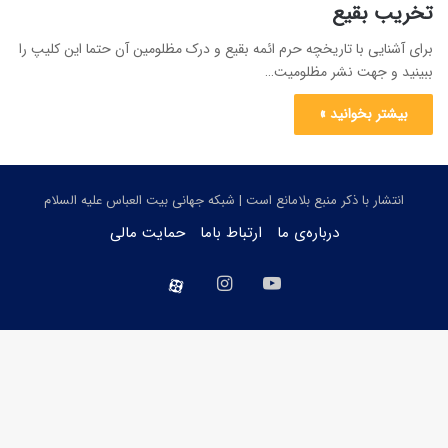
تخریب بقیع
برای آشنایی با تاریخچه حرم ائمه بقیع و درک مظلومین آن حتما این کلیپ را
ببینید و جهت نشر مظلومیت…
بیشتر بخوانید »
انتشار با ذکر منبع بلامانع است | شبکه جهانی بیت العباس علیه السلام
درباره‌ی ما
ارتباط باما
حمایت مالی
یوتیوب
اینستاگرام
aparat