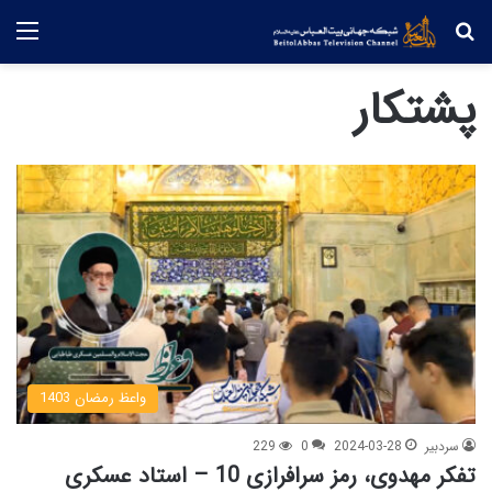
جستجو
منو
پشتکار
واعظ رمضان 1403
سردبیر
2024-03-28
0
229
تفکر مهدوی، رمز سرافرازی 10 – استاد عسکری