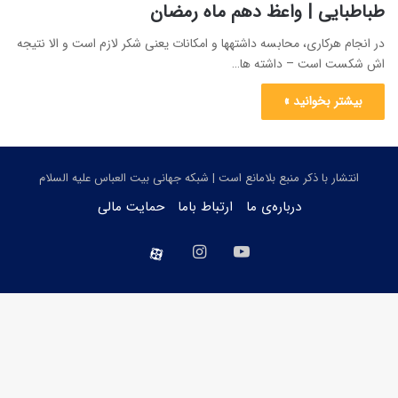
طباطبایی | واعظ دهم ماه رمضان
در انجام هرکاری، محابسه داشتهها و امکانات یعنی شکر لازم است و الا نتیجه
اش شکست است – داشته ها…
بیشتر بخوانید »
انتشار با ذکر منبع بلامانع است | شبکه جهانی بیت العباس علیه السلام
درباره‌ی ما
ارتباط باما
حمایت مالی
یوتیوب
اینستاگرام
aparat