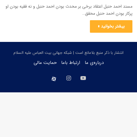
مسند احمد حنبل اعتقاد برخی بر محدث بودن احمد حنبل و نه فقیه بودن او
پرکار بودن احمد حنبل محقق…
بیشتر بخوانید »
انتشار با ذکر منبع بلامانع است | شبکه جهانی بیت العباس علیه السلام
درباره‌ی ما
ارتباط باما
حمایت مالی
یوتیوب
اینستاگرام
aparat