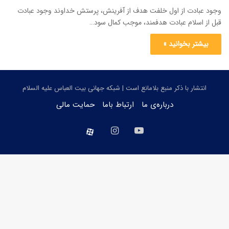
وجود عبادت از اول خلفت هدف از آفرینش، پرستش خداوند وجود عبادت
قبل از اسلام عبادت هدفمند، موجب کمال سود…
بیشتر بخوانید »
انتشار با ذکر منبع بلامانع است | شبکه جهانی بیت العباس علیه السلام
درباره‌ی ما
ارتباط باما
حمایت مالی
یوتیوب
اینستاگرام
aparat