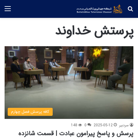
جستجو
منو
پرستش خداوند
کافه پرسش فصل چهارم
سردبیر
2025-05-12
0
148
پرسش و پاسخ پیرامون عبادت | قسمت شانزده