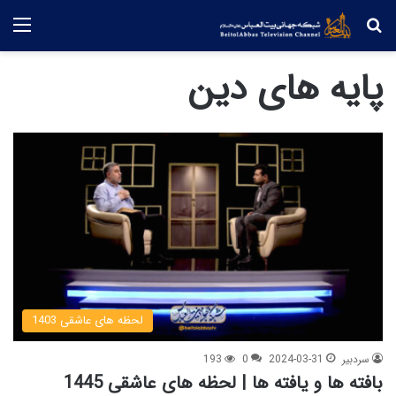
جستجو
منو
پایه های دین
لحظه های عاشقی 1403
سردبیر
2024-03-31
0
193
بافته ها و یافته ها | لحظه های عاشقی 1445