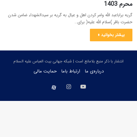
محرم 1403
گریه براباعبد الله وامر کردن اهل و عیال به گریه بر سیدالشهداء ضامن شدن
حضرت باقر )سلام الله علیه( برای…
بیشتر بخوانید »
انتشار با ذکر منبع بلامانع است | شبکه جهانی بیت العباس علیه السلام
درباره‌ی ما
ارتباط باما
حمایت مالی
یوتیوب
اینستاگرام
aparat