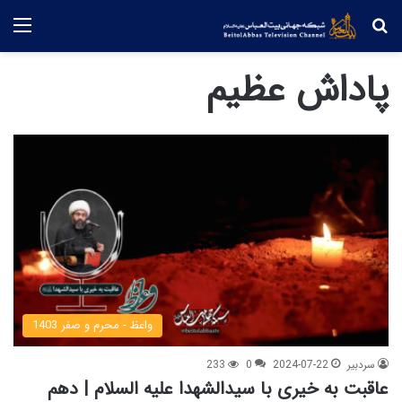
جستجو
منو
پاداش عظیم
واعظ - محرم و صفر 1403
سردبیر
2024-07-22
0
233
عاقبت به خیری با سیدالشهدا علیه السلام | دهم