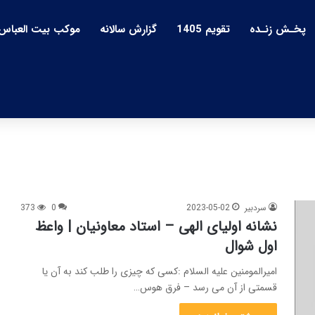
پخـش زنـده
تقویم 1405
گزارش سالانه
موکب بیت العباس
سردبیر
2023-05-02
0
373
نشانه اولیای الهی – استاد معاونیان | واعظ
اول شوال
امیرالمومنین علیه السلام :کسی که چیزی را طلب کند به آن یا
قسمتی از آن می رسد – فرق هوس…