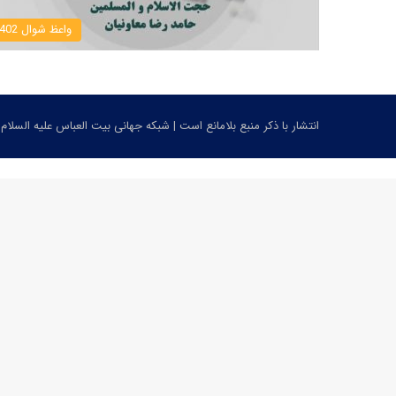
واعظ شوال 1402
انتشار با ذکر منبع بلامانع است | شبکه جهانی بیت العباس علیه السلام