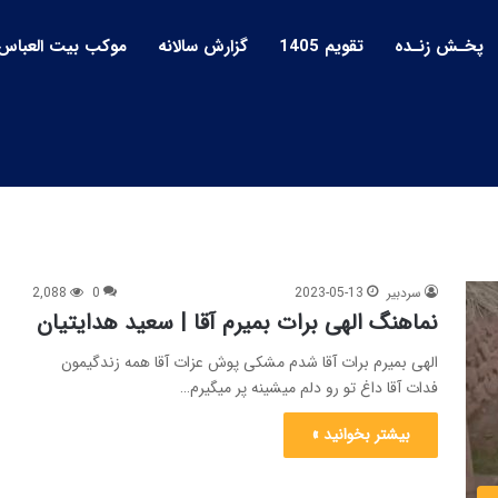
پخـش زنـده
تقویم 1405
گزارش سالانه
موکب بیت العباس
سردبیر
2023-05-13
0
2,088
نماهنگ الهی برات بمیرم آقا | سعید هدایتیان
الهی بمیرم برات آقا شدم مشکی پوش عزات آقا همه زندگیمون
فدات آقا داغ تو رو دلم میشینه پر میگیرم…
بیشتر بخوانید »