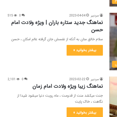
م
سردبیر
2023-04-04
0
515
نماهنگ جدید ستاره باران | ویژه ولادت امام
حسن
سلام خالق منان به آنکه از نفسش جان گرفته عالم امکان ، حسن
بیشتر بخوانید »
ی
سردبیر
2023-02-22
0
2,101
نماهنگ زیبا ویژه ولادت امام زمان
جنت میکشد منت از قدومت ، ماه رویت دنیا میشود شیدا از
نگاهت ، خاک پایت
بیشتر بخوانید »