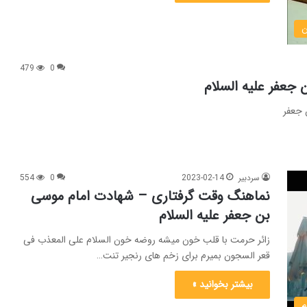
ن
479
0
جعفر علیه السلام
ن جعفر
سردبیر
2023-02-14
0
554
نماهنگ وقت گرفتاری – شهادت امام موسی
بن جعفر علیه السلام
زائر حرمت با قلب خون میشه روضه خون السلام علی المعذب فی
قعر السجون بمیرم برای زخم های رنجیر تنت…
بیشتر بخوانید »
م