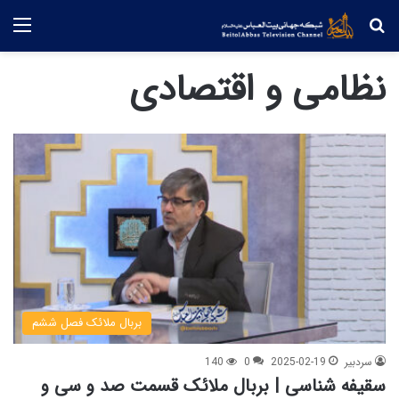
جستجو
منو
نظامی و اقتصادی
بربال ملائک فصل ششم
سردبیر
2025-02-19
0
140
سقیفه شناسی | بربال ملائک قسمت صد و سی و