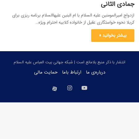
جمادی الثانی
ازدواج امیرالمومنین علیه السلام با ام البنین علیهاالسلام برنامه ریزی برای
کربلا نحوه خواستگاری عقیل از خانواده کلابیه احترام ویژه…
بیشتر بخوانید »
انتشار با ذکر منبع بلامانع است | شبکه جهانی بیت العباس علیه السلام
درباره‌ی ما
ارتباط باما
حمایت مالی
یوتیوب
اینستاگرام
aparat