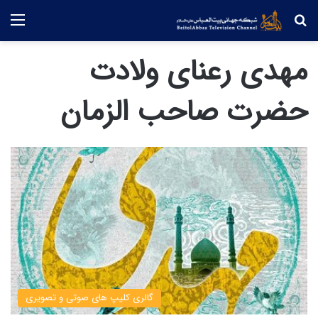
جستجو
منو
مهدی رعنای ولادت
حضرت صاحب الزمان
گالری کلیپ های صوتی و تصویری