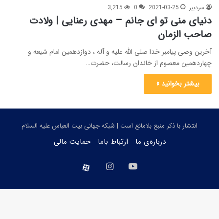
سردبیر
2021-03-25
0
3,215
دنیای منی تو ای جانم – مهدی رعنایی | ولادت
صاحب الزمان
آخرین وصی پیامبر خدا صلی الله علیه و آله ، دوازدهمین امام شیعه و
چهاردهمین معصوم از خاندان رسالت، حضرت…
بیشتر بخوانید »
انتشار با ذکر منبع بلامانع است | شبکه جهانی بیت العباس علیه السلام
درباره‌ی ما
ارتباط باما
حمایت مالی
یوتیوب
اینستاگرام
aparat