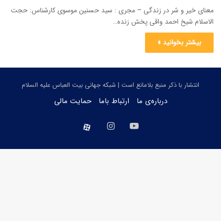
معنای خیر و شر در زندگی – مجری : سید حسنین موسوی کارشناس: حجت
الاسلام شیخ احمد واقی پخش زنده…
بیشتر بخوانید »
انتشار با ذکر منبع بلامانع است | شبکه جهانی بیت العباس علیه السلام
درباره‌ی ما
ارتباط باما
حمایت مالی
یوتیوب
اینستاگرام
aparat