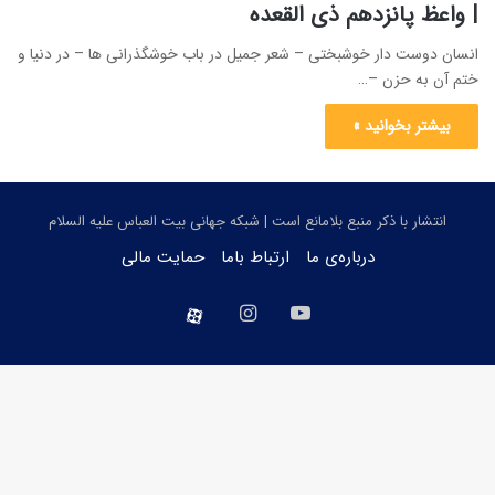
| واعظ پانزدهم ذی القعده
انسان دوست دار خوشبختی – شعر جمیل در باب خوشگذرانی ها – در دنیا و
ختم آن به حزن –…
بیشتر بخوانید »
انتشار با ذکر منبع بلامانع است | شبکه جهانی بیت العباس علیه السلام
درباره‌ی ما
ارتباط باما
حمایت مالی
یوتیوب
اینستاگرام
aparat