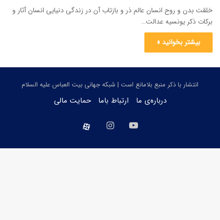
خلقت بدن و روح انسان عالم ذر و بازتاب آن در زندگی دنیایی انسان آثار و
برکات ذکر یونسیه عدالت…
بیشتر بخوانید »
انتشار با ذکر منبع بلامانع است | شبکه جهانی بیت العباس علیه السلام
درباره‌ی ما
ارتباط باما
حمایت مالی
یوتیوب
اینستاگرام
aparat