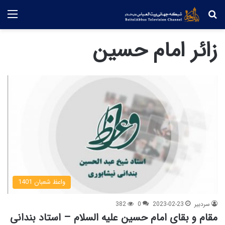
جستجو
منو
زائر امام حسین
واعظ شعبان 1401
سردبیر
2023-02-23
0
382
مقام و بقای امام حسین علیه السلام – استاد بندانی