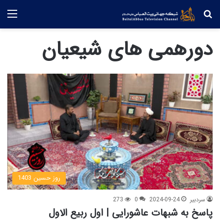
جستجو
منو
دورهمی های شیعیان
روز حسین 1403
سردبیر
2024-09-24
0
273
پاسخ به شبهات عاشورایی | اول ربیع الاول