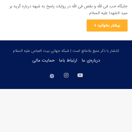
جایگاه حب فی الله و بغض فی الله در روایات پاسخ به شبهه درباره گریه بر
سید الشهدا علیه السلام…
بیشتر بخوانید »
انتشار با ذکر منبع بلامانع است | شبکه جهانی بیت العباس علیه السلام
درباره‌ی ما
ارتباط باما
حمایت مالی
یوتیوب
اینستاگرام
aparat