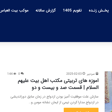
پخـش زنـده
تقویم 1405
گزارش سالانه
موکب بیت العباس
سردبیر
2025-02-03
0
144
اموزه های تربیتی مکتب اهل بیت علیهم
السلام | قسمت صد و بیست و دو
سازش علت موفقیت آمیز بودن ازدواج در زمان سابق دوراندیشی
در ازدواج مدارا کردن نیمی از ایمان نشانه مومن و…