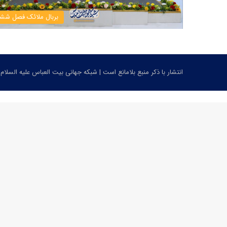
بربال ملائک فصل شش
انتشار با ذکر منبع بلامانع است | شبکه جهانی بیت العباس علیه السلام