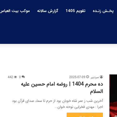
پخـش زنـده
تقویم 1405
گزارش سالانه
موکب بیت العباس
سردبیر
2025-07-09
0
442
ده محرم 1404 | روضه امام حسین علیه
السلام
آخرین شب ز عمر شاه خوبان بود از حرم تا سماء صدای قرآن بود
اجرا : مهدی فخرایی نوحه خوان…