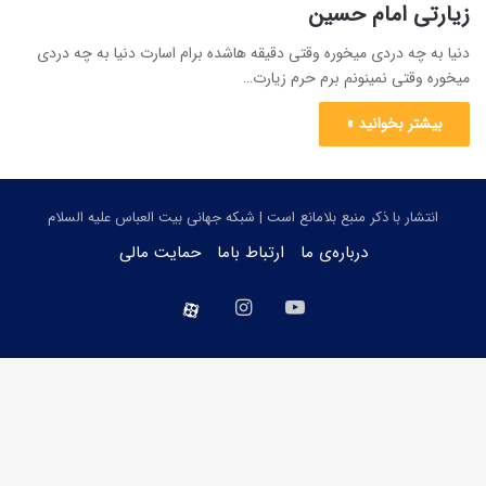
زیارتی امام حسین
دنیا به چه دردی میخوره وقتی دقیقه هاشده برام اسارت دنیا به چه دردی
میخوره وقتی نمینونم برم حرم زیارت…
بیشتر بخوانید »
انتشار با ذکر منبع بلامانع است | شبکه جهانی بیت العباس علیه السلام
درباره‌ی ما
ارتباط باما
حمایت مالی
یوتیوب
اینستاگرام
aparat