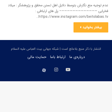
عدم توجیه منع نگارش بتوسط دلایل اهل تسنن محقق و پژوهشگر : میلاد
فخرایی —————————————– پل های ارتباطی :
https://www.instagram.com/beitolabas.tv…
بیشتر بخوانید »
انتشار با ذکر منبع بلامانع است | شبکه جهانی بیت العباس علیه السلام
درباره‌ی ما
ارتباط باما
حمایت مالی
یوتیوب
اینستاگرام
aparat