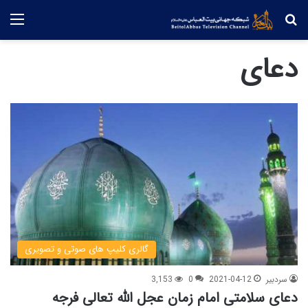
جستجو
منو
دعای
گالری کلیپ های صوتی و تصویری
سردبیر
2021-04-12
0
3,153
دعای سلامتی امام زمان عجل الله تعالی فرجه