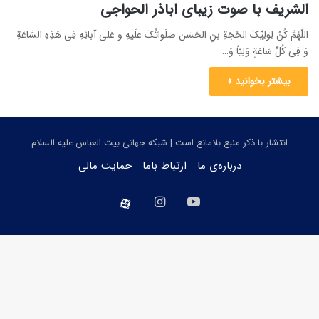
الشریف با صوت زیبای اباذر الحواجی
اللَّهُمَّ کُنْ لِوَلِیِّکَ الحُجَةِ بنِ الحَسَن صَلَواتُکَ علَیهِ و عَلی آبائِهِ فِی هَذِهِ السَّاعَةِ
وَ فِی کُلِّ سَاعَةٍ وَلِیّاً وَ…
بیشتر بخوانید »
انتشار با ذکر منبع بلامانع است | شبکه جهانی بیت العباس علیه السلام
درباره‌ی ما
ارتباط باما
حمایت مالی
یوتیوب
اینستاگرام
aparat