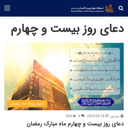
جستجو
منو
دعای روز بیست و چهارم
ادعیه روزانه ماه رمضان
سردبیر
2023-03-18
0
434
دعای روز بیست و چهارم ماه مبارک رمضان