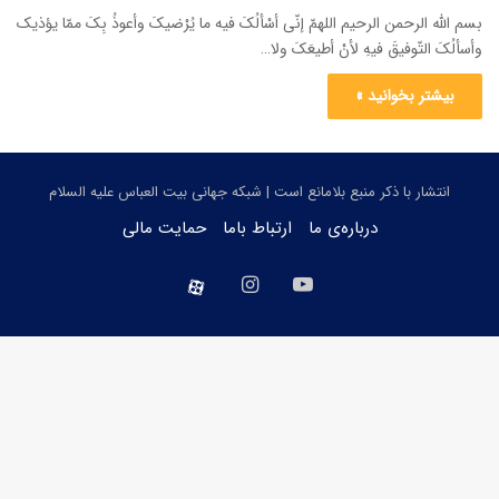
بسم الله الرحمن الرحیم اللهمّ إنّی أسْألُکَ فیه ما یُرْضیکَ وأعوذُ بِکَ ممّا یؤذیک
وأسألُکَ التّوفیقَ فیهِ لأنْ أطیعَکَ ولا…
بیشتر بخوانید »
انتشار با ذکر منبع بلامانع است | شبکه جهانی بیت العباس علیه السلام
درباره‌ی ما
ارتباط باما
حمایت مالی
یوتیوب
اینستاگرام
aparat