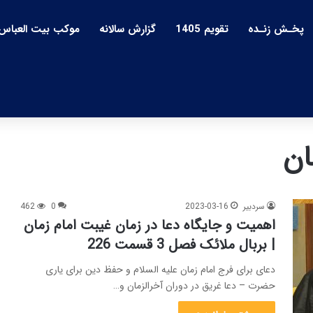
پخـش زنـده
تقویم 1405
گزارش سالانه
موکب بیت العباس
ان
سردبیر
2023-03-16
0
462
اهمیت و جایگاه دعا در زمان غیبت امام زمان
| بربال ملائک فصل 3 قسمت 226
دعای برای فرج امام زمان علیه السلام و حفظ دین برای یاری
حضرت – دعا غریق در دوران آخرالزمان و…