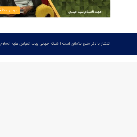
بربال ملائ
انتشار با ذکر منبع بلامانع است | شبکه جهانی بیت العباس علیه السلام