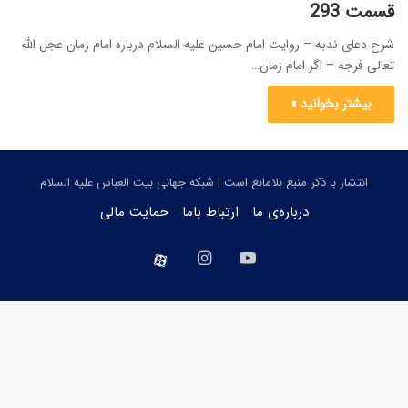
قسمت 293
شرح دعای ندبه – روایت امام حسین علیه السلام درباره امام زمان عجل الله
تعالی فرجه – اگر امام زمان…
بیشتر بخوانید »
انتشار با ذکر منبع بلامانع است | شبکه جهانی بیت العباس علیه السلام
درباره‌ی ما
ارتباط باما
حمایت مالی
یوتیوب
اینستاگرام
aparat