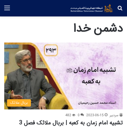
جستجو
منو
دشمن خدا
بربال ملائک
سردبیر
2023-06-15
0
482
تشبیه امام زمان به کعبه | بربال ملائک فصل 3