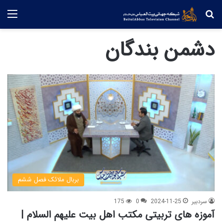
جستجو
منو
دشمن بندگان
بربال ملائک فصل ششم
سردبیر
2024-11-25
0
175
آموزه های تربیتی مکتب اهل بیت علیهم السلام |